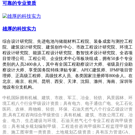
可靠的专业资质
雄厚的科技实力
综合设计研究院、先进电池与储能材料工程院、装备成套与测控工程
院、建筑设计研究院、建筑创作中心、市政工程设计研究院、环境工
程设计研究院、能源工程设计研究院、数智技术设计研究院、全咨项
目管理公司、工程公司、企业技术中心等板块组成，拥有50多个专业
类别的人员2400余人，其中有全国工程勘察设计大师、省级及行业勘
察设计大师、享受国务院特殊津贴专家、APEC建筑师、IPMP项目管
理师、正高级工程师、高级技术人员、各类国家注册师等800余人。在
北京、南京、杭州、昆明、西安、天津、沈阳、滁州、海南、深圳等
地设有分支机构。
中机国际拥有机械、建筑、市政、军工、冶金、轻纺、风景园林、环
境工程八个行业甲级设计资质；具有电力、电子通信广电、化工石化
医药、农林、商物粮、轻纺、环保、石油天然气八个行业乙级设计资
质;具有工程咨询综合甲级资信；具有机械、建筑、市政公用工程、冶
金、电力、生态建设与环境、石油天然气七个专业工程咨询甲级资
信；具有城乡规划编制甲级、工程造价咨询甲级和工程监理甲级资
质、施工图审查一类资质、土地规划乙级资质；具有压力管道GA、